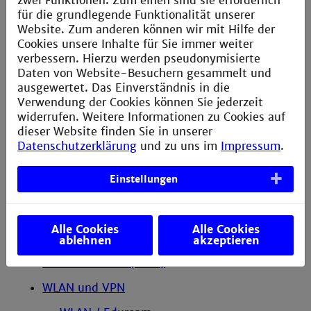
zwei Funktionen: Zum einen sind sie erforderlich
SPAM-Filter
für die grundlegende Funktionalität unserer
Website. Zum anderen können wir mit Hilfe der
Information zur Spamfilterung
Cookies unsere Inhalte für Sie immer weiter
verbessern. Hierzu werden pseudonymisierte
E-Mails archivieren
Daten von Website-Besuchern gesammelt und
Thunderbird-E-Mails archivieren
ausgewertet. Das Einverständnis in die
Verwendung der Cookies können Sie jederzeit
Outlook-E-Mails archivieren
widerrufen. Weitere Informationen zu Cookies auf
dieser Website finden Sie in unserer
Kalender mit Clousi synchronisieren
Datenschutzerklärung
und zu uns im
Impressum
.
Terminfinder (Dudle)
Einstellungen
Lernecken
Anleitung Buchungssystem
Alle Cookies
Alle Cookies
Moodle-Lernplattform
ablehnen
akzeptieren
Dateiaustausch (F*EX)
WLAN und VPN