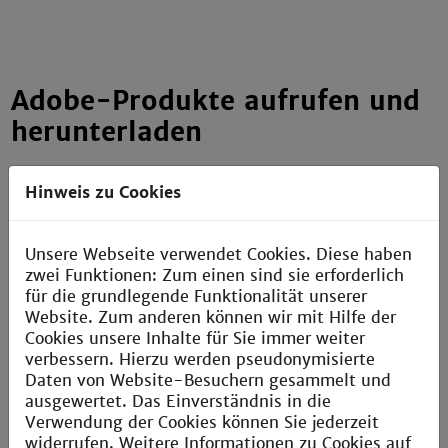
Adobe-Produkte aufrufen und
herunterladen
Hinweis zu Cookies
Es öffnet sich ein Pop-up-Fenster mit den
Produkten, die Sie nutzen können. Klicken Sie auf
„Auf Apps und Dienste zugreifen“
.
Unsere Webseite verwendet Cookies. Diese haben
zwei Funktionen: Zum einen sind sie erforderlich
für die grundlegende Funktionalität unserer
Website. Zum anderen können wir mit Hilfe der
Cookies unsere Inhalte für Sie immer weiter
verbessern. Hierzu werden pseudonymisierte
Daten von Website-Besuchern gesammelt und
Sie gelangen auf eine Übersicht aller Adobe-
ausgewertet. Das Einverständnis in die
Produkte. Hier können Sie sowohl
Online-
Verwendung der Cookies können Sie jederzeit
Anwendungen
als auch
Desktop-Programme
widerrufen. Weitere Informationen zu Cookies auf