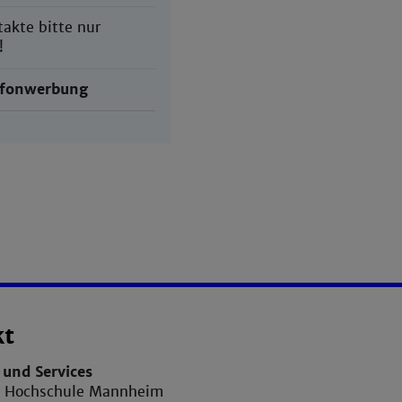
akte bitte nur
!
efonwerbung
kt
und Services
e Hochschule Mannheim