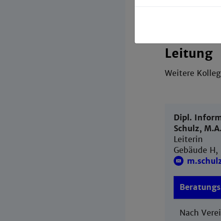
Leitung
Weitere Kolleg
Dipl. Infor
Schulz, M.A.
Leiterin
Gebäude H,
m.schu
Beratungs
Nach Vere