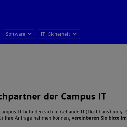
Software
IT-Sicherheit
ISMS - Datenschutz und Informationssicherheitsteam
chpartner der Campus IT
 Campus IT befinden sich in Gebäude H (Hochhaus) im 5. 
für Ihre Anfrage nehmen können,
vereinbaren Sie bitte i