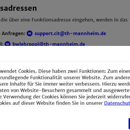
sadressen
 die über eine Funktionsadresse eingehen, werden in das
e Anfragen:
support.cit@th-mannheim.de
l:
bwlehrpool@th-mannheim.de
rheitsprobleme:
abuse@th-mannheim.de
 Verteilerlisten:
email.cit@th-mannheim.de
wendet Cookies. Diese haben zwei Funktionen: Zum einen
einen Zugang zu Ihrem E-Mail-Client haben, nutzen Sie bi
e grundlegende Funktionalität unserer Website. Zum ander
email.cit@th-mannheim.de
sere Inhalte für Sie immer weiter verbessern. Hierzu wer
obleme mit Zeit- und Zutrittsterminals, defekte Karten,
aten von Website-Besuchern gesammelt und ausgewerte
ie Verwendung der Cookies können Sie jederzeit widerrufe
(Ausfälle, Störungen):
netz.cit@th-mannheim.de
okies auf dieser Website finden Sie in unserer
Datenschut
ieb:
server.cit@th-mannheim.de
gs-EDV:
support.zv@th-mannheim.de
(nicht HIS! H