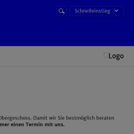
Suchbegriff
Suche
Schnelleinstieg
starten
POS (Prüfungs Organisations System)
Obergeschoss. Damit wir Sie bestmöglich beraten
mmer einen Termin mit uns.