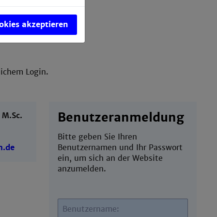
ookies akzeptieren
reichem Login.
Benutzeranmeldung
 M.Sc.
Bitte geben Sie Ihren
m.de
Benutzernamen und Ihr Passwort
ein, um sich an der Website
anzumelden.
Benutzername: