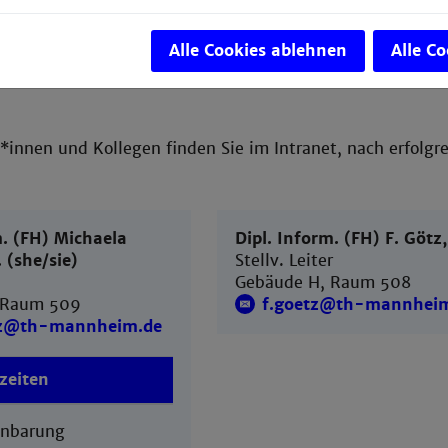
Alle Cookies ablehnen
Alle C
*innen und Kollegen finden Sie im Intranet, nach erfolg
m. (FH) Michaela
Dipl. Inform. (FH) F. Götz,
 (she/sie)
Stellv. Leiter
Gebäude H, Raum 508
 Raum 509
f.goetz@th-mannhei
lz@th-mannheim.de
zeiten
inbarung