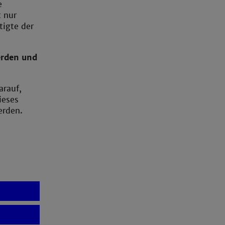
e
 nur
tigte der
erden und
arauf,
ieses
erden.