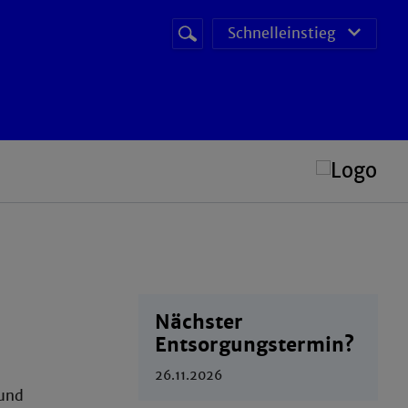
Suchbegriff
Suche
Schnelleinstieg
starten
POS (Prüfungs Organisations System)
Nächster
Entsorgungstermin?
26.11.2026
 und