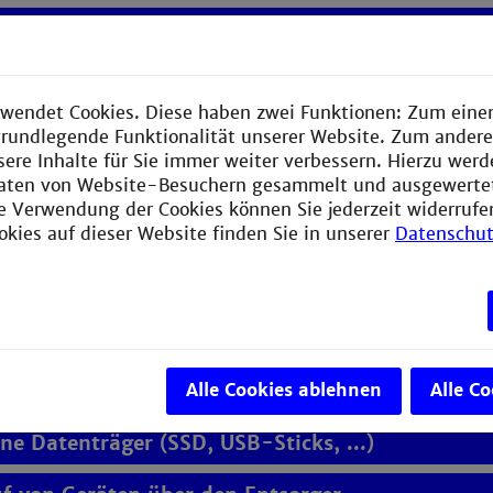
entation und Entinventarisierung
e Geräte können entsorgt werden?
wendet Cookies. Diese haben zwei Funktionen: Zum einen
zklasse und Zertifikate
e grundlegende Funktionalität unserer Website. Zum ander
sere Inhalte für Sie immer weiter verbessern. Hierzu wer
kann ich meine Geräte entsorgen?
aten von Website-Besuchern gesammelt und ausgewerte
ie Verwendung der Cookies können Sie jederzeit widerrufe
okies auf dieser Website finden Sie in unserer
Datenschut
tsorge ich am Abholtag?
n
e ohne Inventarnummer?
e mit aufgeblähtem/defektem Akku?
Alle Cookies ablehnen
Alle C
ne Datenträger (SSD, USB-Sticks, ...)