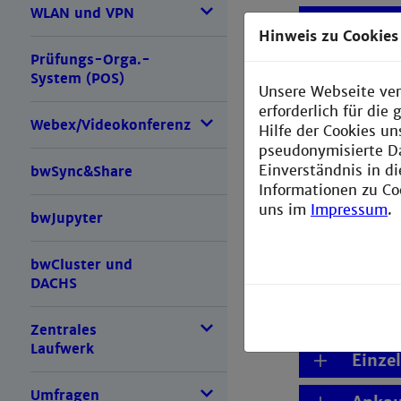
WLAN und VPN
Dokum
Hinweis zu Cookies
Prüfungs-Orga.-
Welch
System (POS)
Unsere Webseite ver
Schut
erforderlich für di
Webex/Videokonferenz
Hilfe der Cookies un
Wann 
pseudonymisierte D
Einverständnis in d
bwSync&Share
Informationen zu Co
Wo en
uns im
Impressum
.
bwJupyter
Koste
bwCluster und
Gerät
DACHS
Gerät
Zentrales
Laufwerk
Einzel
Umfragen