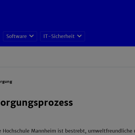
Software
IT-Sicherheit
ISMS - Datenschutz und Informationssicherheitsteam
orgung
sorgungsprozess
e Hochschule Mannheim ist bestrebt, umweltfreundliche