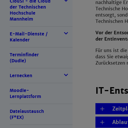
ClouSI - die Cloud
nachhaltige E
der Technischen
Technische Ho
Hochschule
entsorgt, sond
Mannheim
Technischen H
Vor der Ents
E-Mail-Dienste /
der Entinvent
Kalender
Für uns ist di
Terminfinder
dass Sie etwa
(Dudle)
Zurücksetzen 
Lernecken
IT-Ents
Moodle-
Lernplattform
Zeitp
Dateiaustausch
(F*EX)
Ablau