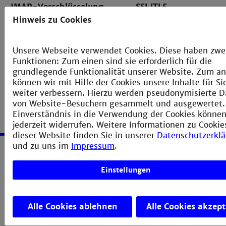
IMAP-Verschlüsselung
SSL/TLS
Hinweis zu Cookies
SMTP-Servername
stud.th-mannheim.d
SMTP-Port
465
Unsere Webseite verwendet Cookies. Diese haben zwe
SMTP-Verschlüsselung
SSL/TLS
Funktionen: Zum einen sind sie erforderlich für die
grundlegende Funktionalität unserer Website. Zum a
können wir mit Hilfe der Cookies unsere Inhalte für S
weiter verbessern. Hierzu werden pseudonymisierte D
von Website-Besuchern gesammelt und ausgewertet.
Einverständnis in die Verwendung der Cookies können
jederzeit widerrufen. Weitere Informationen zu Cookie
dieser Website finden Sie in unserer
Datenschutzerkl
und zu uns im
Impressum
.
Service
Einstellungen
Impressum
Erklärung zur Barrierefreiheit
Alle Cookies ablehnen
Alle Cookies akzept
Datenschutzerklärung