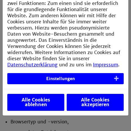
Löschung Ihrer bei uns gespeicherten Daten,
zwei Funktionen: Zum einen sind sie erforderlich
für die grundlegende Funktionalität unserer
Einschränkung der Datenverarbeitung, sofern wir
Website. Zum anderen können wir mit Hilfe der
Ihre Daten aufgrund gesetzlicher Pflichten noch
Cookies unsere Inhalte für Sie immer weiter
nicht löschen dürfen,
verbessern. Hierzu werden pseudonymisierte
Daten von Website-Besuchern gesammelt und
Widerspruch gegen die Verarbeitung Ihrer Daten
ausgewertet. Das Einverständnis in die
bei uns, und
Verwendung der Cookies können Sie jederzeit
widerrufen. Weitere Informationen zu Cookies auf
Datenübertragbarkeit, sofern Sie in die
dieser Website finden Sie in unserer
Datenverarbeitung eingewilligt haben oder einen
Datenschutzerklärung
und zu uns im
Impressum
.
Vertrag mit uns abgeschlossen haben.
Serverdaten
Einstellungen
Aus technischen Gründen werden möglicher Weise
folgende Daten, die Ihr Internet-Browser an uns bzw.
Alle Cookies
Alle Cookies
an unseren Umfrageserver übermittelt, erfasst (in
ablehnen
akzeptieren
sogenannten Serverlogfiles):
Browsertyp und -version,