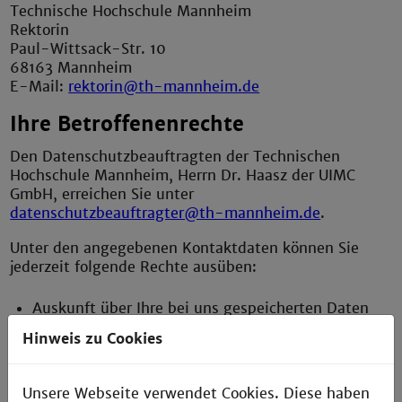
Technische Hochschule Mannheim
Rektorin
Paul-Wittsack-Str. 10
68163 Mannheim
E-Mail:
rektorin@th-mannheim.de
Ihre Betroffenenrechte
Den Datenschutzbeauftragten der Technischen
Hochschule Mannheim, Herrn Dr. Haasz der UIMC
GmbH, erreichen Sie unter
datenschutzbeauftragter@th-mannheim.de
.
Unter den angegebenen Kontaktdaten können Sie
jederzeit folgende Rechte ausüben:
Auskunft über Ihre bei uns gespeicherten Daten
und deren Verarbeitung,
Hinweis zu Cookies
Berichtigung unrichtiger personenbezogener
Daten,
Unsere Webseite verwendet Cookies. Diese haben