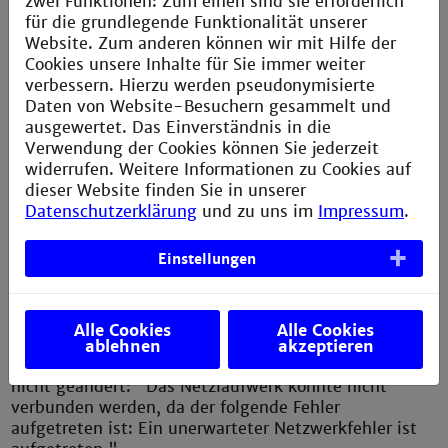
zwei Funktionen: Zum einen sind sie erforderlich
Passwort: Tragen Sie in das Feld "Passwort" bitte Ihr
für die grundlegende Funktionalität unserer
zentrales Passwort ein, welches Sie auch im Intranet
Website. Zum anderen können wir mit Hilfe der
oder im E-Mail-System verwenden.
Cookies unsere Inhalte für Sie immer weiter
verbessern. Hierzu werden pseudonymisierte
Studierende
Daten von Website-Besuchern gesammelt und
ausgewertet. Das Einverständnis in die
Name: Tragen Sie in das Feld "Name" bitte Ihre
Verwendung der Cookies können Sie jederzeit
Matrikelnummer ohne führende Null mit
widerrufen. Weitere Informationen zu Cookies auf
vorangestellten "cit-ad\" ein. Das Zeichen "\"
dieser Website finden Sie in unserer
erreichen Sie mit der Tastenkombination [SHIFT]+
Datenschutzerklärung
und zu uns im
Impressum
.
[ALT]+[7].
Einstellungen
Passwort: Tragen Sie in das Feld "Passwort" bitte Ihr
zentrales Passwort ein, welches Sie auch im Intranet
oder im E-Mail-System verwenden.
Alle Cookies
Alle Cookies
Sollten Sie hier die folgende Fehlermeldung erhalten,
ablehnen
akzeptieren
so haben Sie Ihr Initialkennwort möglicherweise noch
nicht geändert: "Das Netzlaufwerk konnte nicht
verbunden werden, da der folgende Fehler
aufgetreten ist: Ein unerwarteter Netzwerkfehler ist