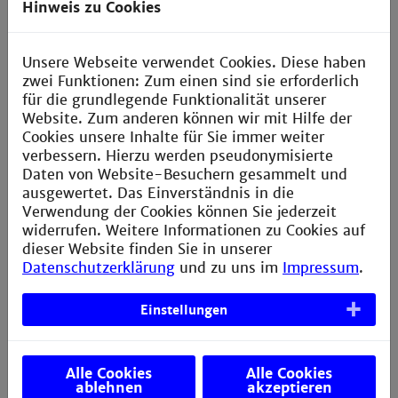
Im Falle eines Incidents bewertet Sentinel diesen als:
Hinweis zu Cookies
gesichert böse (Malware)
Unsere Webseite verwendet Cookies. Diese haben
vermutlich böse (Suspicious)
zwei Funktionen: Zum einen sind sie erforderlich
für die grundlegende Funktionalität unserer
Ihr Betreuer und wir können in einem solchen Fall
Website. Zum anderen können wir mit Hilfe der
folgende Informationen sehen:
Cookies unsere Inhalte für Sie immer weiter
verbessern. Hierzu werden pseudonymisierte
Daten von Website-Besuchern gesammelt und
ausgewertet. Das Einverständnis in die
Verwendung der Cookies können Sie jederzeit
widerrufen. Weitere Informationen zu Cookies auf
dieser Website finden Sie in unserer
Datenschutzerklärung
und zu uns im
Impressum
.
Der Betreuer kann dann manuell diesen Vorgang auf
Einstellungen
“Fehlerhaft erkannt” (false positive) oder “bösartig”
(true positive, malicous) setzen.
Zudem kann der Betreuer die folgenden Optionen
Alle Cookies
Alle Cookies
durchführen:
ablehnen
akzeptieren