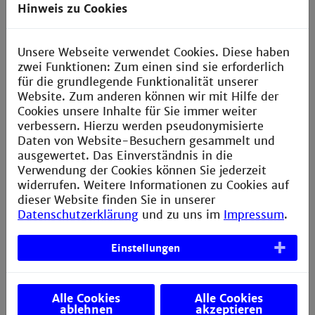
Hinweis zu Cookies
Unsere Webseite verwendet Cookies. Diese haben
Dienstgang (nur Mannheim!) buchen
zwei Funktionen: Zum einen sind sie erforderlich
für die grundlegende Funktionalität unserer
Website. Zum anderen können wir mit Hilfe der
rücken Sie GEHEN und Koffer, wenn
Drücken Sie KOMMEN und Koffer, wen
ie auf einen Dienstgang in Mannheim
Cookies unsere Inhalte für Sie immer weiter
Sie vom Dienstgang zurückkommen.
ehen.
verbessern. Hierzu werden pseudonymisierte
Daten von Website-Besuchern gesammelt und
ausgewertet. Das Einverständnis in die
Verwendung der Cookies können Sie jederzeit
Gleitzeit und Freizeit anzeigen
widerrufen. Weitere Informationen zu Cookies auf
dieser Website finden Sie in unserer
Datenschutzerklärung
und zu uns im
Impressum
.
Einstellungen
Resturlaub anzeigen
Alle Cookies
Alle Cookies
ablehnen
akzeptieren