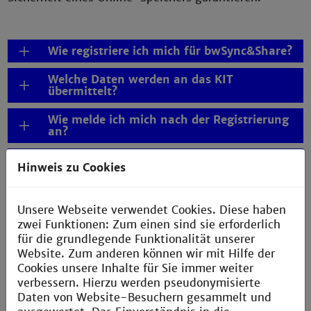
Wie registriere ich mich für bwSync&Share?
Welche Daten werden an das KIT
übermittelt?
Wie melde ich mich nach der Registrierung
an?
Wer kann mir bei Fragen zu bwSync&Share
Hinweis zu Cookies
helfen?
Unsere Webseite verwendet Cookies. Diese haben
Welche Funktionen bietet bwSync&Share?
zwei Funktionen: Zum einen sind sie erforderlich
für die grundlegende Funktionalität unserer
Menüübersicht
Website. Zum anderen können wir mit Hilfe der
Cookies unsere Inhalte für Sie immer weiter
Ordner anlegen, ändern und löschen
verbessern. Hierzu werden pseudonymisierte
Daten von Website-Besuchern gesammelt und
Ordner freigeben oder Freigabe löschen