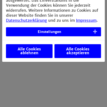
ausgewertet. Das Einverständnis in die
Verwendung der Cookies können Sie jederzeit
Sitzung beenden
widerrufen. Weitere Informationen zu Cookies auf
dieser Website finden Sie in unserer
Vom Dienst abmelden und Nutzerkonto
Datenschutzerklärung
und zu uns im
Impressum
.
löschen
Einstellungen
Unsere Informationspflichten nach Art. 12-
14 DSGVO
Alle Cookies
Alle Cookies
ablehnen
akzeptieren