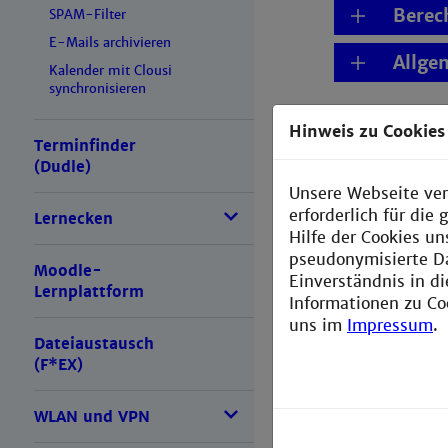
Berec
SPAM-Filter
E-Mails archivieren
Allge
Kalender mit Clousi
synchronisieren
Hinweis zu Cookies
Verteile
Terminfinder
(Dudle)
Unsere Webseite ver
Berec
erforderlich für di
Lernecken
Hilfe der Cookies un
Allge
pseudonymisierte D
Moodle-
Einverständnis in d
Lernplattform
Informationen zu Co
Verteile
uns im
Impressum
.
Dateiaustausch
(F*EX)
Berec
WLAN und VPN
Allge