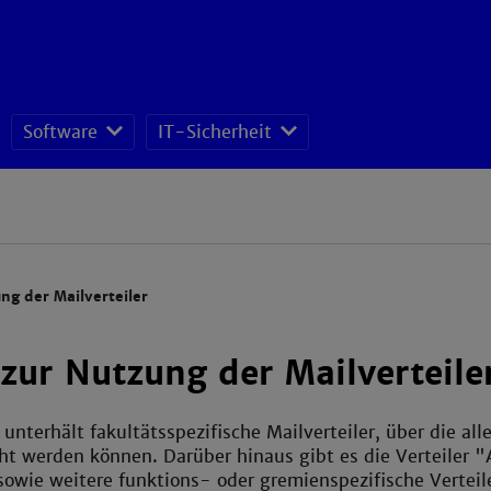
Software
IT-Sicherheit
ISMS - Datenschutz und Informationssicherheitsteam
ng der Mailverteiler
zur Nutzung der Mailverteile
unterhält fakultätsspezifische Mailverteiler, über die all
cht werden können. Darüber hinaus gibt es die Verteiler "
sowie weitere funktions- oder gremienspezifische Verteile