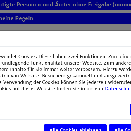
htigte Personen und Ämter ohne Freigabe (unmod
meine Regeln
r "Alle Professor*innen"
wendet Cookies. Diese haben zwei Funktionen: Zum einen
htigte Personen und Ämter ohne Freigabe (unmod
e grundlegende Funktionalität unserer Website. Zum ander
sere Inhalte für Sie immer weiter verbessern. Hierzu wer
meine Regeln
aten von Website-Besuchern gesammelt und ausgewerte
ie Verwendung der Cookies können Sie jederzeit widerrufe
okies auf dieser Website finden Sie in unserer
Datenschut
r "Alle Lehrbeauftragte"
htigte Personen und Ämter ohne Freigabe (unmod
meine Regeln
Alle Cookies ablehnen
Alle C