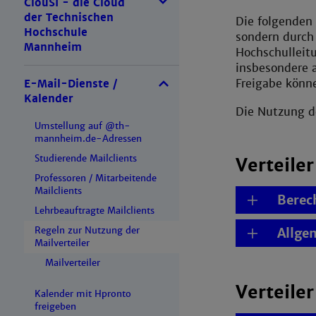
ClouSI - die Cloud
der Technischen
Die folgenden
Hochschule
sondern durch 
Mannheim
Hochschulleitu
insbesondere 
Freigabe könne
E-Mail-Dienste /
Kalender
Die Nutzung de
Umstellung auf @th-
mannheim.de-Adressen
Studierende Mailclients
Verteile
Professoren / Mitarbeitende
Mailclients
Berec
Lehrbeauftragte Mailclients
Regeln zur Nutzung der
Allge
Mailverteiler
Mailverteiler
Verteile
Kalender mit Hpronto
freigeben