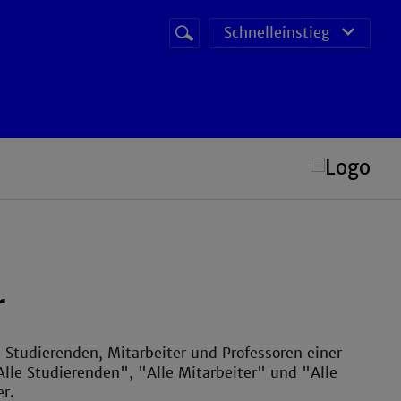
Suchbegriff
Suche
Schnelleinstieg
starten
POS (Prüfungs Organisations System)
r
e Studierenden, Mitarbeiter und Professoren einer
Alle Studierenden", "Alle Mitarbeiter" und "Alle
r.