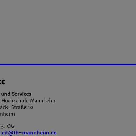
kt
und Services
e Hochschule Mannheim
ack-Straße 10
nnheim
 5. OG
t.cit@th-mannheim.de