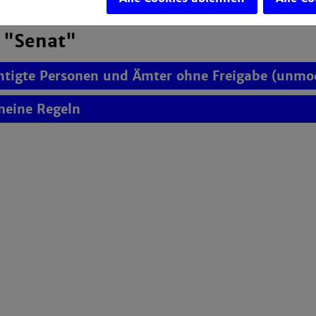
r "Senat"
htigte Personen und Ämter ohne Freigabe (unmod
meine Regeln