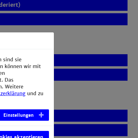
eriert)
 sind sie
eriert)
en können wir mit
den
t. Das
n. Weitere
zerklärung
und zu
eriert)
Einstellungen
ookies akzeptieren