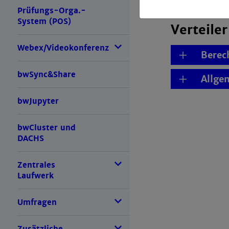
Prüfungs-Orga.-
System (POS)
Verteile
Webex/Videokonferenz
Berec
bwSync&Share
Allge
bwJupyter
bwCluster und
DACHS
Zentrales
Laufwerk
Umfragen
Zusätzliche