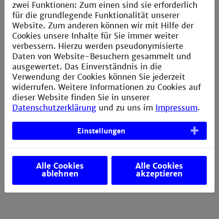
zwei Funktionen: Zum einen sind sie erforderlich
für die grundlegende Funktionalität unserer
Website. Zum anderen können wir mit Hilfe der
Bauen Sie nun die Verbindung auf. Wählen Sie hierfür
Cookies unsere Inhalte für Sie immer weiter
je nach Standort das passende Verbindungsprofil aus.
verbessern. Hierzu werden pseudonymisierte
Daten von Website-Besuchern gesammelt und
Bestätigen Sie evtl.
ausgewertet. Das Einverständnis in die
auftretende Zertifikatsfehlermeldungen immer
Verwendung der Cookies können Sie jederzeit
mit "OK".
widerrufen. Weitere Informationen zu Cookies auf
dieser Website finden Sie in unserer
Datenschutzerklärung
und zu uns im
Impressum
.
Einstellungen
Alle Cookies
Alle Cookies
Geben Sie hier Matrikelnummer@hs-mannheim.de
ablehnen
akzeptieren
oder Benutzerkennung@th-mannheim.de (
nicht
Ihre
E-Mail-Adresse) ein.