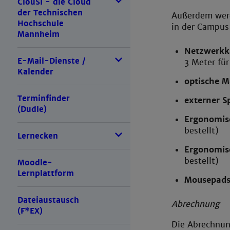
ClouSI - die Cloud
der Technischen
Außerdem werd
Hochschule
in der Campus 
Mannheim
Netzwerkka
E-Mail-Dienste /
3 Meter für
Kalender
optische M
Terminfinder
externer Sp
(Dudle)
Ergonomis
bestellt)
Lernecken
Ergonomis
bestellt)
Moodle-
Lernplattform
Mousepads
Dateiaustausch
Abrechnung
(F*EX)
Die Abrechnun