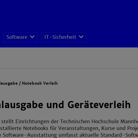
Software
IT-Sicherheit
ISMS - Datenschutz und Informationssicherheitsteam
lausgabe / Notebook Verleih
lausgabe und Geräteverleih
 stellt Einrichtungen der Technischen Hochschule Mannh
tallierte Notebooks für Veranstaltungen, Kurse und Proj
e Software-Ausstattung umfasst aktuelle Standard-Softw