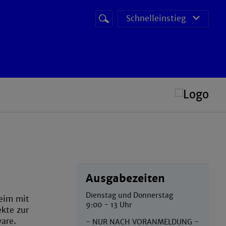
Suchbegriff
Suche
Schnelleinstieg
starten
POS (Prüfungs Organisations System)
Ausgabezeiten
Dienstag und Donnerstag
eim mit
9:00 - 13 Uhr
ekte zur
are.
- NUR NACH VORANMELDUNG -