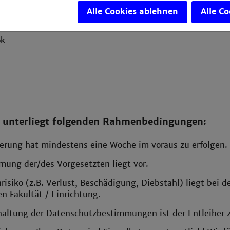
abe werden die Notebooks gelöscht und neu installiert.
Alle Cookies ablehnen
Alle C
oks werden mit folgendem Zubehör verliehen:
ok
e unterliegt folgenden Rahmenbedingungen:
ierung hat mindestens eine Woche im voraus zu erfolgen.
mung der/des Vorgesetzten liegt vor.
risiko (z.B. Verlust, Beschädigung, Diebstahl) liegt bei d
n Fakultät / Einrichtung.
nhaltung der Datenschutzbestimmungen ist der Entleiher 