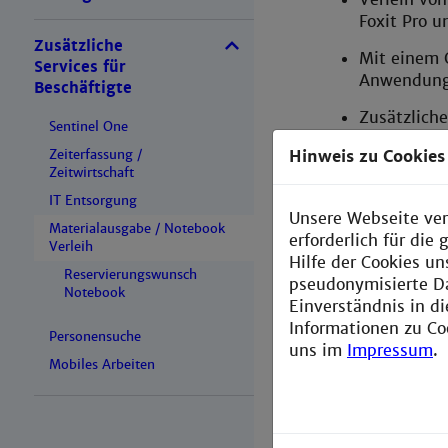
Foxit Pro 
Zusätzliche
Mit einem O
Services für
Anwendung
Beschäftigte
Zusätzliche
Sentinel One
Die Geräte
Zeiterfassung /
Hinweis zu Cookies
Zeitwirtschaft
über WLAN 
Verwaltung
IT Entsorgung
Unsere Webseite ver
Materialausgabe / Notebook
Mit den Ge
erforderlich für di
Verleih
werden.
Hilfe der Cookies un
Reservierungswunsch
pseudonymisierte D
Die Geräte 
Notebook
Einverständnis in d
Kamera ben
Informationen zu Co
Personensuche
uns im
Impressum
.
Der Betrie
Mobiles Arbeiten
möglich.
Die Geräte