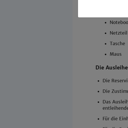
Nach Rückg
Die Notebo
Notebo
Netzteil
Tasche
Maus
Die Ausleih
Die Reserv
Die Zustim
Das Ausleih
entleihende
Für die Ei