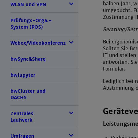
halben Jahr, 
WLAN und VPN
umgebucht. Fü
Zustimmung Ih
Prüfungs-Orga.-
System (POS)
Beratung/Best
Bei ergonomis
Webex/Videokonferenz
Sollten Sie Be
IT und stellen
bwSync&Share
antworten. Si
Formular.
bwJupyter
Lediglich bei 
Abstimmung di
bwCluster und
DACHS
Geräteve
Zentrales
Laufwerk
Leistungsm
Umfragen
Verleih von