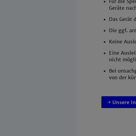
Für die Spe
Geräte nac
Das Gerät d
Die ggf. a
Keine Ausl
Eine Auslei
nicht mögli
Bei unsach
von der kü
Unsere I