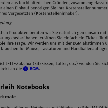
werden aus buchhalterischen Gründen, zusammengefasst 
r einen Einkauf benötigen Sie ihre Kostenstellennummer
res Vorgesetzten (Kostenstelleninhaber).
ellung
chen Produkten beraten wir Sie natürlich gemeinsam mit
ratungsbedarf haben, eröffnen Sie einfach ein Ticket für 
 Sie Ihre Frage. Wir werden uns mit der BGM abstimmen 
e brauchen für Mäuse, Tastaturen und Handballenauflagen
nicht-IT-Zubehör (Sitzkissen, Lüfter, etc.) wenden Sie sic
rekt an die
BGM
.
rleih Notebooks
erkmale
 vorinstallierten Notebooks mit Windows 11 Edu, MS Offi