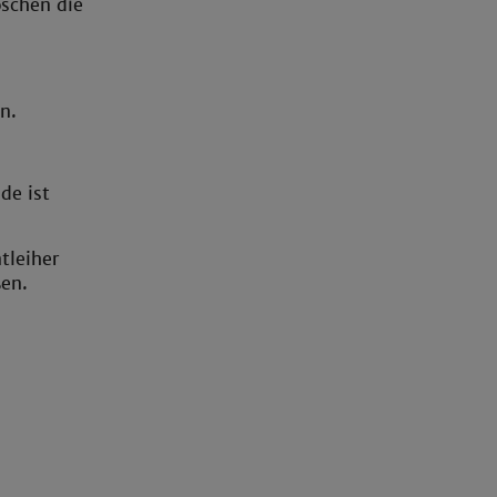
öschen die
n.
de ist
tleiher
en.