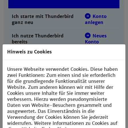
Ich starte mit Thunderbird
Konto
ganz neu
anlegen
Ich nutze Thunderbird
Neues
bereits
Konto
hinzufügen
Hinweis zu Cookies
Kalender in Thunderbird
Kalender
hinzufügen
hinzufügen
Unsere Webseite verwendet Cookies. Diese haben
zwei Funktionen: Zum einen sind sie erforderlich
Umstellung eines Kontos in
Konto auf
für die grundlegende Funktionalität unserer
Thunderbird von „hs“ auf
„th“
Website. Zum anderen können wir mit Hilfe der
„th“
umstellen
Cookies unsere Inhalte für Sie immer weiter
verbessern. Hierzu werden pseudonymisierte
Daten von Website-Besuchern gesammelt und
ausgewertet. Das Einverständnis in die
Verwendung der Cookies können Sie jederzeit
widerrufen. Weitere Informationen zu Cookies auf