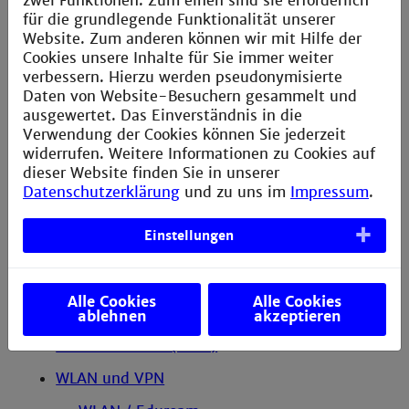
zwei Funktionen: Zum einen sind sie erforderlich
SPAM-Filter
für die grundlegende Funktionalität unserer
Website. Zum anderen können wir mit Hilfe der
Information zur Spamfilterung
Cookies unsere Inhalte für Sie immer weiter
verbessern. Hierzu werden pseudonymisierte
E-Mails archivieren
Daten von Website-Besuchern gesammelt und
Thunderbird-E-Mails archivieren
ausgewertet. Das Einverständnis in die
Verwendung der Cookies können Sie jederzeit
Outlook-E-Mails archivieren
widerrufen. Weitere Informationen zu Cookies auf
dieser Website finden Sie in unserer
Kalender mit Clousi synchronisieren
Datenschutzerklärung
und zu uns im
Impressum
.
Terminfinder (Dudle)
Einstellungen
Lernecken
Anleitung Buchungssystem
Alle Cookies
Alle Cookies
Moodle-Lernplattform
ablehnen
akzeptieren
Dateiaustausch (F*EX)
WLAN und VPN