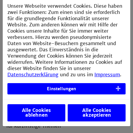
Unsere Webseite verwendet Cookies. Diese haben
2. Soft-Limit pro User von 200GB — damit Sie den
zwei Funktionen: Zum einen sind sie erforderlich
Work-Space Mechanismus (ws_allocate, ws_list, s.
für die grundlegende Funktionalität unserer
WIKI) nutzen können
Website. Zum anderen können wir mit Hilfe der
Cookies unsere Inhalte für Sie immer weiter
3. BeeGFS-HardLimit, welches dem Invest-Anteil der
verbessern. Hierzu werden pseudonymisierte
beteiligten Organisationen entspricht, jedoch mind.
Daten von Website-Besuchern gesammelt und
30TB pro Organisation. Dies wird überwacht und bei
ausgewertet. Das Einverständnis in die
>70% Nutzung gewarnt.
Verwendung der Cookies können Sie jederzeit
4. Es gibt keine Backups! Weder in HOME noch von
widerrufen. Weitere Informationen zu Cookies auf
den Workspaces.
dieser Website finden Sie in unserer
Datenschutzerklärung
und zu uns im
Impressum
.
Kurzanleitung der HS Esslingen
Einstellungen
Support
Alle Cookies
Alle Cookies
ablehnen
akzeptieren
mailto:dachs-admin@hs-esslingen.de
für kurzfristige Themen