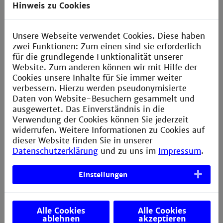
Mitarbeitende benutzen als Kennung Ihre zentralen
Hinweis zu Cookies
Zugangsdaten (z.B. wie das Login ins Intranet). Bitte
tragen Sie nicht Ihre E-Mail-Adresse ein, also tragen
Sie bitte:
benutzername@th-mannheim.de
ein.
Unsere Webseite verwendet Cookies. Diese haben
zwei Funktionen: Zum einen sind sie erforderlich
Passwortänderungen können
hier
vorgenommen
für die grundlegende Funktionalität unserer
werden.
Website. Zum anderen können wir mit Hilfe der
Cookies unsere Inhalte für Sie immer weiter
Für Lehrbeauftragte und Doktoranden:
verbessern. Hierzu werden pseudonymisierte
Daten von Website-Besuchern gesammelt und
Lehrbeauftragte und Doktoranden benutzen als
ausgewertet. Das Einverständnis in die
Kennung auch Ihre zentralen Zugangsdaten (z.B. wie
Verwendung der Cookies können Sie jederzeit
das Login ins Intranet). Bitte tragen Sie nicht Ihre E-
widerrufen. Weitere Informationen zu Cookies auf
Mail-Adresse ein, sondern tragen Sie:
dieser Website finden Sie in unserer
benutzername@th-mannheim.de
ein.
Datenschutzerklärung
und zu uns im
Impressum
.
Einstellungen
Alle Cookies
Alle Cookies
ablehnen
akzeptieren
Jetzt sind Sie mit
„eduroam“
verbunden.