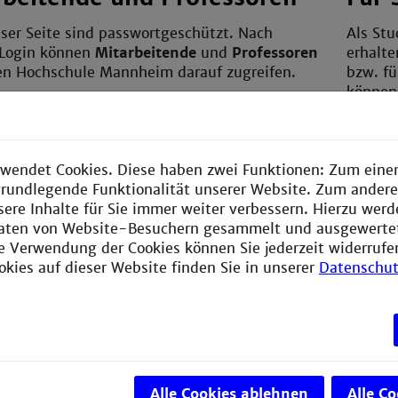
eser Seite sind passwortgeschützt. Nach
Als St
 Login können
Mitarbeitende
und
Professoren
erhalte
en Hochschule Mannheim darauf zugreifen.
bzw. fü
können
Campus
ranmeldung
Mic
wendet Cookies. Diese haben zwei Funktionen: Zum einen
e Ihren Benutzernamen und Ihr Passwort ein,
Ado
e grundlegende Funktionalität unserer Website. Zum ander
r Website anzumelden.
sere Inhalte für Sie immer weiter verbessern. Hierzu wer
aten von Website-Besuchern gesammelt und ausgewerte
ie Verwendung der Cookies können Sie jederzeit widerrufe
okies auf dieser Website finden Sie in unserer
Datenschut
e:
n
Alle Cookies ablehnen
Alle C