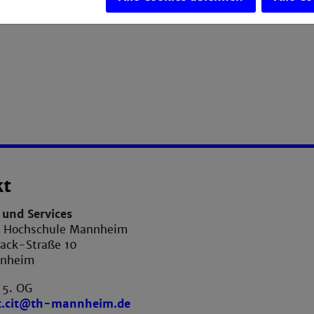
kt
und Services
e Hochschule Mannheim
ack-Straße 10
nnheim
 5. OG
t.cit@th-mannheim.de