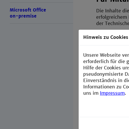
Microsoft Office
Die Inhalte di
on-premise
erfolgreichem
der Technisch
Hinweis zu Cookies
Benutze
Unsere Webseite ver
Bitte geben Si
erforderlich für di
um sich an de
Hilfe der Cookies un
pseudonymisierte D
Einverständnis in d
Informationen zu Co
Benutzernam
uns im
Impressum
.
Passwort:
Anmelde