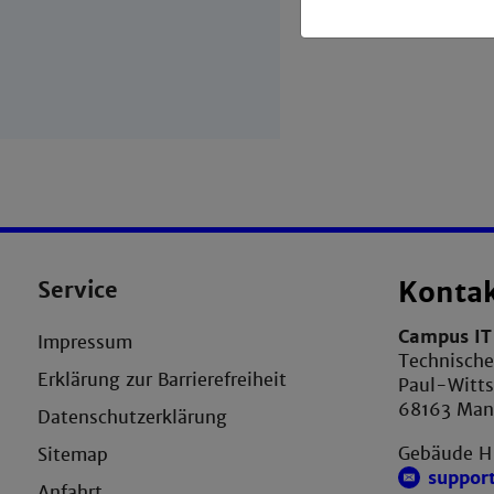
Service
Konta
Campus IT 
Impressum
Technisch
Erklärung zur Barrierefreiheit
Paul-Witts
68163 Ma
Datenschutzerklärung
Gebäude H
Sitemap
suppor
Anfahrt