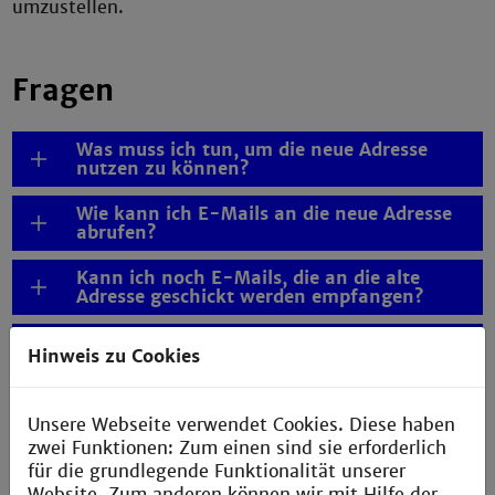
umzustellen.
Fragen
Was muss ich tun, um die neue Adresse
nutzen zu können?
Wie kann ich E-Mails an die neue Adresse
abrufen?
Kann ich noch E-Mails, die an die alte
Adresse geschickt werden empfangen?
Gehen meine alten E-Mails verloren, wenn
Hinweis zu Cookies
ich auf die neue Adresse umstelle?
Kann ich nicht einfach eine dauerhafte
Unsere Webseite verwendet Cookies. Diese haben
Weiterleitung auf die neue Adresse
einrichten?
zwei Funktionen: Zum einen sind sie erforderlich
für die grundlegende Funktionalität unserer
Ist meine dienstliche E-Mail-Adresse
Website. Zum anderen können wir mit Hilfe der