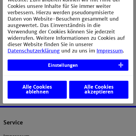
weiterhin in den zentralen hochschulweiten
Cookies unsere Inhalte für Sie immer weiter
E-Mail-Verteilern eingetragen?
verbessern. Hierzu werden pseudonymisierte
Daten von Website-Besuchern gesammelt und
Meine alte E-Mail-Adresse ist in einem
ausgewertet. Das Einverständnis in die
fremden E-Mail-Verteiler eingetragen.
Verwendung der Cookies können Sie jederzeit
widerrufen. Weitere Informationen zu Cookies auf
Wie logge ich mich bei Webmail/Pronto ein?
dieser Website finden Sie in unserer
Datenschutzerklärung
und zu uns im
Impressum
.
Ich habe ein anderes Problem oder Frage
als die hier aufgelisteten. An wen kann ich
mich wenden?
Einstellungen
Alle Cookies
Alle Cookies
ablehnen
akzeptieren
Service