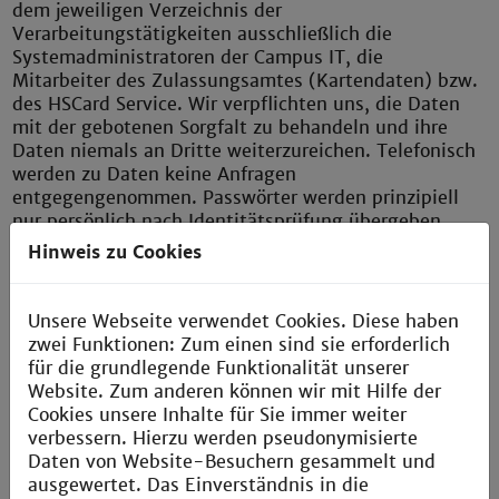
dem jeweiligen Verzeichnis der
Verarbeitungstätigkeiten ausschließlich die
Systemadministratoren der Campus IT, die
Mitarbeiter des Zulassungsamtes (Kartendaten) bzw.
des HSCard Service. Wir verpflichten uns, die Daten
mit der gebotenen Sorgfalt zu behandeln und ihre
Daten niemals an Dritte weiterzureichen. Telefonisch
werden zu Daten keine Anfragen
entgegengenommen. Passwörter werden prinzipiell
nur persönlich nach Identitätsprüfung übergeben.
Hinweis zu Cookies
Unsere Webseite verwendet Cookies. Diese haben
zwei Funktionen: Zum einen sind sie erforderlich
Sie vermuten Datenmissbrauch?
für die grundlegende Funktionalität unserer
Website. Zum anderen können wir mit Hilfe der
Schreiben Sie eine E-Mail an:
Cookies unsere Inhalte für Sie immer weiter
abuse@th-mannheim.de
verbessern. Hierzu werden pseudonymisierte
Daten von Website-Besuchern gesammelt und
ausgewertet. Das Einverständnis in die