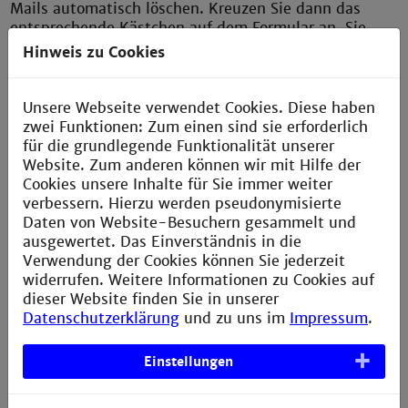
Mails automatisch löschen. Kreuzen Sie dann das
entsprechende Kästchen auf dem Formular an. Sie
können diese Einstellung jederzeit selbst rückgängig
Hinweis zu Cookies
machen oder aktivieren. Weitere Informationen finden
sie im entsprechenden Formular in der rechten
Infobox.
Unsere Webseite verwendet Cookies. Diese haben
zwei Funktionen: Zum einen sind sie erforderlich
für die grundlegende Funktionalität unserer
Website. Zum anderen können wir mit Hilfe der
Kennzeichnung von E-Mails im Mailbetreff
Cookies unsere Inhalte für Sie immer weiter
Alle E-Mails, die von extern kommen (Absender
verbessern. Hierzu werden pseudonymisierte
stammt
nicht
von @*hs-mannheim.de oder @*th-
Daten von Website-Besuchern gesammelt und
mannheim.de), werden mit dem Begriff
[Extern]
in
ausgewertet. Das Einverständnis in die
der Betreffzeile gekennzeichnet.
Verwendung der Cookies können Sie jederzeit
widerrufen. Weitere Informationen zu Cookies auf
Sie bekommen daher Mails, die anscheinend von
dieser Website finden Sie in unserer
Personen aus dem Haus sind, wo aber ein externer
Datenschutzerklärung
und zu uns im
Impressum
.
Absender dahintersteckt, mit „Extern“
gekennzeichnet. Bitte behandeln Sie externe
Einstellungen
Adressen mit besonderer Vorsicht. Sollte der Account
innerhalb der HS gehackt sein und das echte Konto
hier verwendet werden, hilft das natürlich nichts.