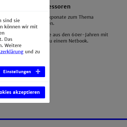
Rechner und Prozessoren
lung zeigen wir Ihnen Exponate zum Thema
 sind sie
Rechner und Prozessoren.
en können wir mit
den
stücke von der Lochkarte aus den 60er-Jahren mit
t. Das
wenigen Bytes bis hin zu einem Netbook.
n. Weitere
zerklärung
und zu
Einstellungen
ookies akzeptieren