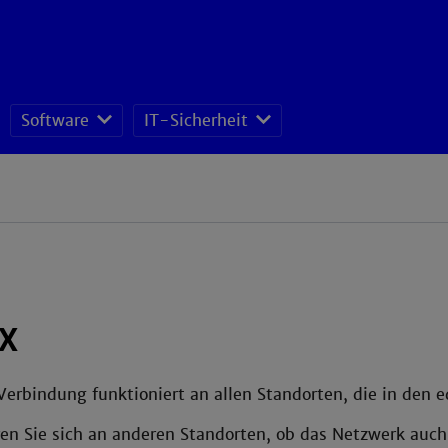
Software
IT-Sicherheit
ISMS - Datenschutz und Informationssicherheitsteam
X
rbindung funktioniert an allen Standorten, die in den 
eren Sie sich an anderen Standorten, ob das Netzwerk au