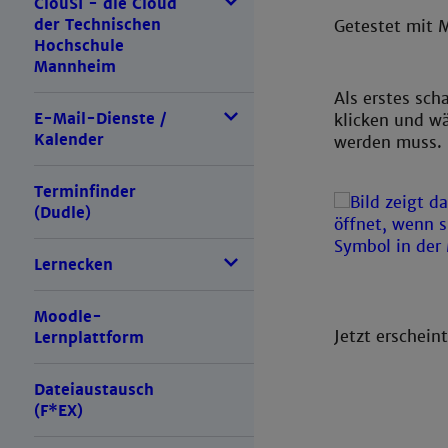
ClouSI - die Cloud
der Technischen
Getestet mit M
Hochschule
Mannheim
Als erstes sch
E-Mail-Dienste /
klicken und wä
Kalender
werden muss.
Terminfinder
(Dudle)
Lernecken
Moodle-
Jetzt erschein
Lernplattform
Dateiaustausch
(F*EX)