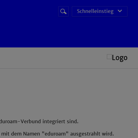
Suchbegriff
Suche
Schnelleinstieg
starten
POS (Prüfungs Organisations System)
eduroam-Verbund integriert sind.
ch mit dem Namen "eduroam" ausgestrahlt wird.