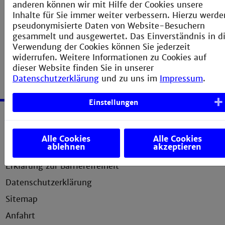
anderen können wir mit Hilfe der Cookies unsere
SMTP-Port
465
Inhalte für Sie immer weiter verbessern. Hierzu werde
pseudonymisierte Daten von Website-Besuchern
SMTP-Verschlüsselung
SSL/TLS
gesammelt und ausgewertet. Das Einverständnis in d
Verwendung der Cookies können Sie jederzeit
widerrufen. Weitere Informationen zu Cookies auf
dieser Website finden Sie in unserer
Datenschutzerklärung
und zu uns im
Impressum
.
Einstellungen
Service
Alle Cookies
Alle Cookies
ablehnen
akzeptieren
Impressum
Erklärung zur Barrierefreiheit
Datenschutzerklärung
Sitemap
Anfahrt