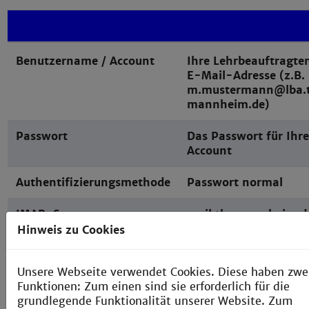
Benutzername / Account
Ihre Lehrbeauftragte
E-Mail-Adresse (z.B.
m.mustermann@lba.
mannheim.de)
Passwort
Das Passwort für Ihr
Account
Authentifizierungsmethode
Passwort normal
IMAP-Server
mail.th-mannheim.d
Hinweis zu Cookies
IMAP-Port
993
IMAP-Verschlüsselung
SSL/TLS
Unsere Webseite verwendet Cookies. Diese haben zwe
Funktionen: Zum einen sind sie erforderlich für die
SMTP-Servername
mail.th-mannheim.d
grundlegende Funktionalität unserer Website. Zum