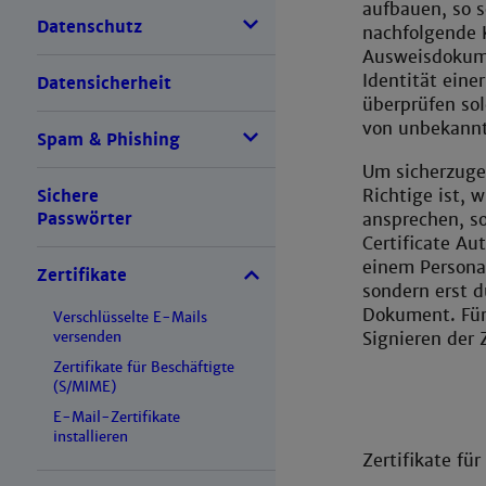
aufbauen, so s
Datenschutz
nachfolgende K
Ausweisdokume
Identität ein
Datensicherheit
überprüfen sol
von unbekannt
Spam & Phishing
Um sicherzugeh
Richtige ist, w
Sichere
ansprechen, so
Passwörter
Certificate Aut
einem Personal
Zertifikate
sondern erst 
Dokument. Für
Verschlüsselte E-Mails
Signieren der Z
versenden
Zertifikate für Beschäftigte
(S/MIME)
E-Mail-Zertifikate
installieren
Zertifikate fü