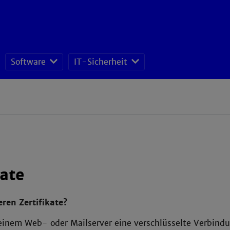
Software
IT-Sicherheit
ISMS - Datenschutz und Informationssicherheitsteam
kate
ren Zertifikate?
einem Web- oder Mailserver eine verschlüsselte Verbind