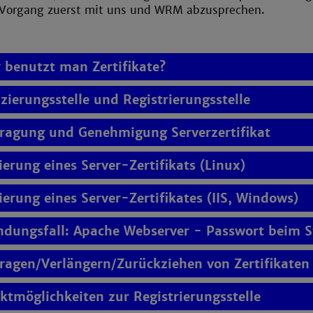
 Vorgang zuerst mit uns und WRM abzusprechen.
 benutzt man Zertifikate?
izierungsstelle und Registrierungsstelle
ragung und Genehmigung Serverzertifikat
erung eines Server-Zertifikats (Linux)
ierung eines Server-Zertifikates (IIS, Windows)
dungsfall: Apache Webserver - Passwort beim S
ragen/Verlängern/Zurückziehen von Zertifikaten
ktmöglichkeiten zur Registrierungsstelle