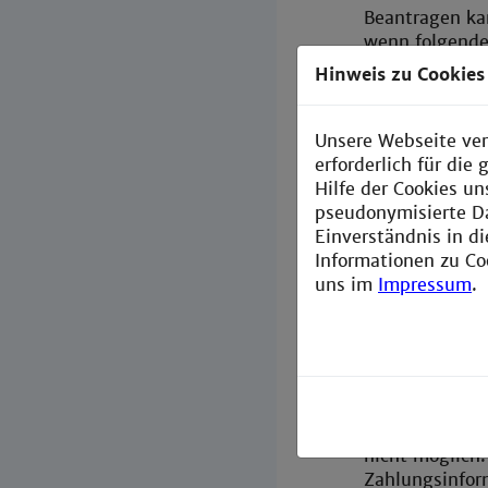
Beantragen kan
wenn folgende
Hinweis zu Cookies
Der/Die De
Der Netzwer
Unsere Webseite ver
IP-Adresse
erforderlich für di
Hilfe der Cookies un
Der Serverd
pseudonymisierte D
Einverständnis in d
Nur Beschäfti
Informationen zu Co
Kooperationsm
uns im
Impressum
.
Kosten
Achtung:
Zu j
In dieser Anle
lizenzierten u
kostenpflichti
nicht möglich.
Zahlungsinform