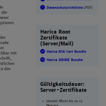
le
Datenschutzrichtlinie
(PDF)
 die
owser
eptieren
Harica Root
Zertifikate
der
erade
(Server/Mail)
der
Harica RSA Cert Bundle
ichbar mit
chrift,
Harica SMIME Bundle
mtlichen
ca das
Gültigkeitsdauer:
Server-Zertifikate
Derzeit:
Meist bis zu 12
Monate.