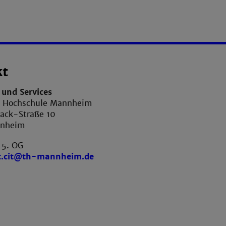
kt
und Services
e Hochschule Mannheim
ack-Straße 10
nnheim
 5. OG
t.cit@th-mannheim.de