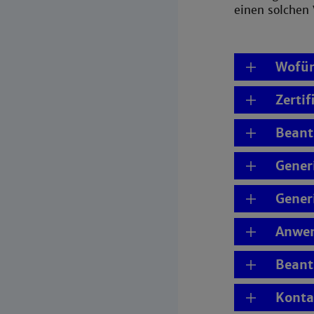
einen solchen
Wofür
Zertif
Beant
Generi
Gener
Anwen
Beant
Konta