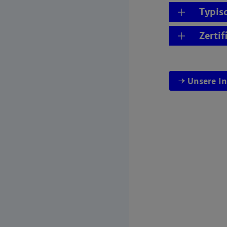
Typis
Zertif
Unsere I