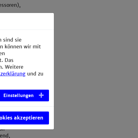
essoren),
 hat eine
 sind sie
en können wir mit
den
t. Das
n. Weitere
rende,
zerklärung
und zu
Einstellungen
 genannt.
n Sie
ookies akzeptieren
Campus IT
on
end,