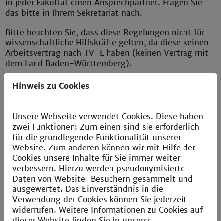
in jeder Fakultät einen Ansprechpartner. Fragen Sie
das bitte in Ihrem Sekretariat nach.
Bitte beachten Sie, dass diese Regelungen nicht für
wissenschaftliche Hilfskräfte gelten, da diese keinen
Arbeitsvertrag nach TV-L haben (keinen Vertrag mit
dem Land Baden-Württemberg).
Löschung der Mitgliedschaft in den
Hinweis zu Cookies
Mailverteilern
Nach dem Ausscheiden aus der Hochschule besteht
Unsere Webseite verwendet Cookies. Diese haben
die E-Mail-Adresse von Studierenden in der Regel
zwei Funktionen: Zum einen sind sie erforderlich
noch zwei Wochen weiter. Ungefähr zwei Wochen
für die grundlegende Funktionalität unserer
bevor die Adresse endgültig gelöscht wird, erhalten
Website. Zum anderen können wir mit Hilfe der
Sie eine automatisierte Löschbenachrichtigung.
Cookies unsere Inhalte für Sie immer weiter
verbessern. Hierzu werden pseudonymisierte
Die Mail-Adresse von Beschäftigten wird mit dem
Daten von Website-Besuchern gesammelt und
Tag des Ausscheidens deaktiviert und dann zeitnah
ausgewertet. Das Einverständnis in die
gelöscht. Damit erlischt auch die Mitgliedschaft in
Verwendung der Cookies können Sie jederzeit
den Verteilern.
widerrufen. Weitere Informationen zu Cookies auf
dieser Website finden Sie in unserer