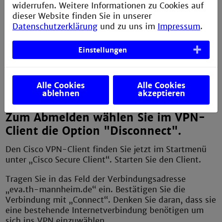
widerrufen. Weitere Informationen zu Cookies auf
dieser Website finden Sie in unserer
Klicken Sie auf „Install“. Bestätigen Sie die Meldung
Datenschutzerklärung
und zu uns im
Impressum
.
„Möchten Sie zulassen, dass durch diese App
Änderungen an ihrem Gerät vorgenommen werden“.
Einstellungen
Sobald die Installation abgeschlossen ist, bestätigen
Sie mit einem Klick auf „Finish“.
Alle Cookies
Alle Cookies
ablehnen
akzeptieren
Zum Abmelden wählen Sie im VPN-
Client die Option "Disconnect".
Den Cisco VPN-Client finden Sie jetzt im Startmenü
unter „Cisco Secure Client“. Starten Sie den Client.
Tragen Sie in das Feld der Verbindungsadresse
„eva.th-mannheim.de“ ein. Bestätigen Sie die
Verbindung mit „Connect“. Denken Sie daran, dass sie
eine bestehende Internetverbindung benötigen um
sich ins VPN einzuwählen.