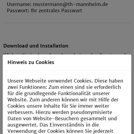
Username: mustermann@th-mannheim.de
Passwort: Ihr zentrales Passwort
Download und Installation
Klicken Sie in dem darauf erscheinenden Fenster auf
den Link „Download for Windows“.
Hinweis zu Cookies
Unsere Webseite verwendet Cookies. Diese haben
Bestätigen Sie den Download ggf. mit „Datei
zwei Funktionen: Zum einen sind sie erforderlich
speichern“. Führen Sie nun die heruntergeladene
für die grundlegende Funktionalität unserer
Datei aus.
Website. Zum anderen können wir mit Hilfe der
licken Sie auf „Next“ und akzeptieren Sie die
Cookies unsere Inhalte für Sie immer weiter
Lizenzvereinbarungen mit einem Klick auf „I accept
verbessern. Hierzu werden pseudonymisierte
the terms in the License Agreement“ und bestätigen
Daten von Website-Besuchern gesammelt und
Sie mit „Next“
ausgewertet. Das Einverständnis in die
Verwendung der Cookies können Sie jederzeit