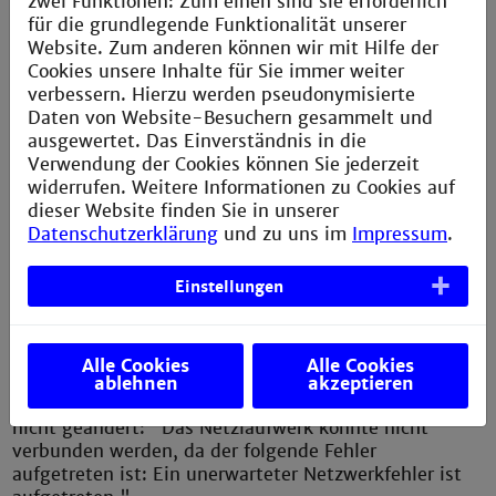
zwei Funktionen: Zum einen sind sie erforderlich
Passwort: Tragen Sie in das Feld "Passwort" bitte Ihr
für die grundlegende Funktionalität unserer
zentrales Passwort ein, welches Sie auch im Intranet
Website. Zum anderen können wir mit Hilfe der
oder im E-Mail-System verwenden.
Cookies unsere Inhalte für Sie immer weiter
verbessern. Hierzu werden pseudonymisierte
Studierende
Daten von Website-Besuchern gesammelt und
ausgewertet. Das Einverständnis in die
Name: Tragen Sie in das Feld "Name" bitte Ihre
Verwendung der Cookies können Sie jederzeit
Matrikelnummer ohne führende Null mit
widerrufen. Weitere Informationen zu Cookies auf
vorangestellten "cit-ad\" ein. Das Zeichen "\"
dieser Website finden Sie in unserer
erreichen Sie mit der Tastenkombination [SHIFT]+
Datenschutzerklärung
und zu uns im
Impressum
.
[ALT]+[7].
Einstellungen
Passwort: Tragen Sie in das Feld "Passwort" bitte Ihr
zentrales Passwort ein, welches Sie auch im Intranet
oder im E-Mail-System verwenden.
Alle Cookies
Alle Cookies
Sollten Sie hier die folgende Fehlermeldung erhalten,
ablehnen
akzeptieren
so haben Sie Ihr Initialkennwort möglicherweise noch
nicht geändert: "Das Netzlaufwerk konnte nicht
verbunden werden, da der folgende Fehler
aufgetreten ist: Ein unerwarteter Netzwerkfehler ist