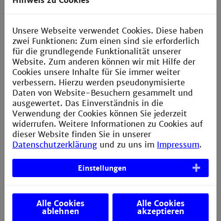
Hinweis zu Cookies
die E-Mail-Adresse, sondern Ihre Kennung hier.
Hinweis für Erstsemester:
Hier
finden Sie eine
Unsere Webseite verwendet Cookies. Diese haben
Anleitung, wie Sie Ihre Zugangsdaten für die
zwei Funktionen: Zum einen sind sie erforderlich
Erstverwendung vorbereiten.
für die grundlegende Funktionalität unserer
Website. Zum anderen können wir mit Hilfe der
Für Mitarbeitende:
Cookies unsere Inhalte für Sie immer weiter
verbessern. Hierzu werden pseudonymisierte
Mitarbeitende benutzen als Kennung Ihre zentralen
Daten von Website-Besuchern gesammelt und
Zugangsdaten (z.B. wie das Login ins Intranet). Bitte
ausgewertet. Das Einverständnis in die
tragen Sie nicht Ihre E-Mail-Adresse ein. Bitte tragen
Verwendung der Cookies können Sie jederzeit
Sie nicht Ihre E-Mail-Adresse ein, also tragen Sie
widerrufen. Weitere Informationen zu Cookies auf
bitte:
benutzername@th-mannheim.de
ein.
dieser Website finden Sie in unserer
Datenschutzerklärung
und zu uns im
Impressum
.
Für Lehrbeauftragte und Doktoranden:
Lehrbeauftragte und Doktoranden benutzen als
Einstellungen
Kennung auch Ihre zentralen Zugangsdaten (z.B. wie
das Login ins Intranet). Bitte tragen Sie nicht Ihre E-
Mail-Adresse ein, sondern tragen Sie:
Alle Cookies
Alle Cookies
benutzername@th-mannheim.de
ein.
ablehnen
akzeptieren