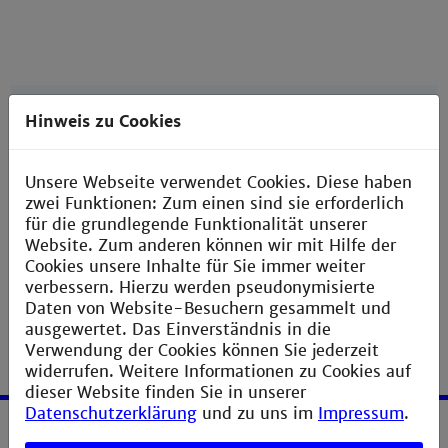
Wie bereits via E-Mail angekündigt, ist die
Hinweis zu Cookies
Verbindungsadresse zum VPN-Server auf
eva.th-
mannheim.de
umgestellt worden.
Unsere Webseite verwendet Cookies. Diese haben
Bitte beachten Sie das beim Einrichten.
zwei Funktionen: Zum einen sind sie erforderlich
Unsere Anleitungen werden wir in den nächsten
für die grundlegende Funktionalität unserer
Tagen entsprechend für Sie anpassen.
Website. Zum anderen können wir mit Hilfe der
Cookies unsere Inhalte für Sie immer weiter
verbessern. Hierzu werden pseudonymisierte
Daten von Website-Besuchern gesammelt und
ausgewertet. Das Einverständnis in die
Verwendung der Cookies können Sie jederzeit
widerrufen. Weitere Informationen zu Cookies auf
dieser Website finden Sie in unserer
Datenschutzerklärung
und zu uns im
Impressum
.