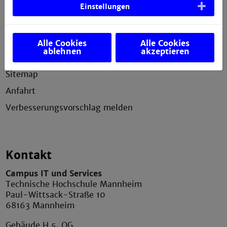
Service
Einstellungen
Impressum
Erklärung zur Barrierefreiheit
Alle Cookies
Alle Cookies
ablehnen
akzeptieren
Datenschutzerklärung
Sitemap
Anfahrt
Verbesserungsvorschlag melden
Kontakt
Campus IT und Services
Technische Hochschule Mannheim
Paul-Wittsack-Straße 10
68163 Mannheim
Gebäude H 5. OG