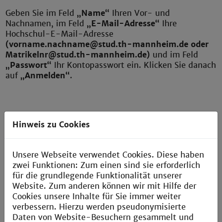
Geben Sie im Feld
„Name“
Ihren Vor- und
Nachnamen, im Feld
„E-Mail-Adresse“
Ihre
Hochschul-E-Mail-Adresse
(vorname.nachname@stud.th-mannheim.de oder
Matrikelnr@stud.th-mannheim.de)
und im Feld
„Passwort“
Ihr Kontopasswort ein. Klicken Sie danach
auf
„Anmelden“
.
Hinweis zu Cookies
Geben Sie im Feld
„Server für eintreffende E-Mails“
sowie im Feld
„Server für ausgehende E-Mails“
den
Servernamen der Hochschule ein “
stud.th-
Unsere Webseite verwendet Cookies. Diese haben
mannheim.de”.
Klicken Sie anschließend auf
zwei Funktionen: Zum einen sind sie erforderlich
„Anmelden“
.
für die grundlegende Funktionalität unserer
Website. Zum anderen können wir mit Hilfe der
Cookies unsere Inhalte für Sie immer weiter
verbessern. Hierzu werden pseudonymisierte
Daten von Website-Besuchern gesammelt und