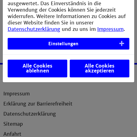
Nun wurde Ihre E-Mail-Adresse erfolgreich
ausgewertet. Das Einverständnis in die
hinzugefügt.
Verwendung der Cookies können Sie jederzeit
widerrufen. Weitere Informationen zu Cookies auf
dieser Website finden Sie in unserer
Datenschutzerklärung
und zu uns im
Impressum
.
Einstellungen
Alle Cookies
Alle Cookies
ablehnen
akzeptieren
Service
Impressum
Erklärung zur Barrierefreiheit
Datenschutzerklärung
Sitemap
Anfahrt