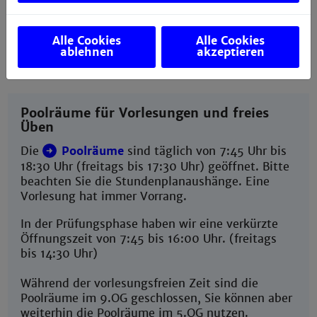
17.08.26-04.09.26 komplett geschlossen. Die
Campus IT zieht um.
Alle Cookies
Alle Cookies
ablehnen
akzeptieren
Poolräume für Vorlesungen und freies
Üben
Die
Poolräume
sind täglich von 7:45 Uhr bis
18:30 Uhr (freitags bis 17:30 Uhr) geöffnet. Bitte
beachten Sie die Stundenplanaushänge. Eine
Vorlesung hat immer Vorrang.
In der Prüfungsphase haben wir eine verkürzte
Öffnungszeit von 7:45 bis 16:00 Uhr. (freitags
bis 14:30 Uhr)
Während der vorlesungsfreien Zeit sind die
Poolräume im 9.OG geschlossen, Sie können aber
weiterhin die Poolräume im 5.OG nutzen.