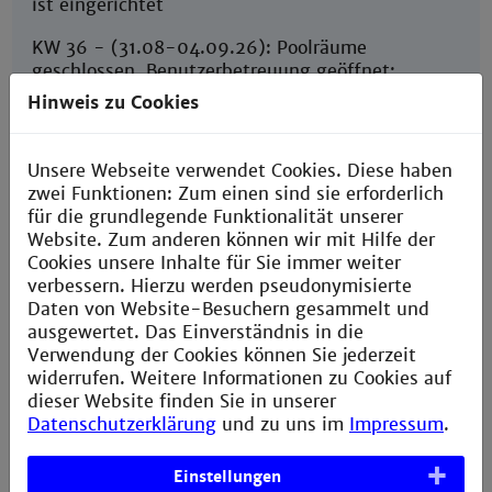
ist eingerichtet
KW 36 - (31.08-04.09.26): Poolräume
geschlossen. Benutzerbetreuung geöffnet:
01.09/03.09/04.09 von 8-12 Uhr - Nachmittags
Hinweis zu Cookies
geschlossen
Sie finden uns danach im 6.OG in ähnlicher
Unsere Webseite verwendet Cookies. Diese haben
Zimmerbesetzung.
zwei Funktionen: Zum einen sind sie erforderlich
für die grundlegende Funktionalität unserer
Bitte richten Sie Ihre Anfragen außerhalb der
Website. Zum anderen können wir mit Hilfe der
genannten Zeiten an
Cookies unsere Inhalte für Sie immer weiter
support.cit@th-mannheim.de
.
verbessern. Hierzu werden pseudonymisierte
Daten von Website-Besuchern gesammelt und
ausgewertet. Das Einverständnis in die
Verwendung der Cookies können Sie jederzeit
widerrufen. Weitere Informationen zu Cookies auf
dieser Website finden Sie in unserer
Datenschutzerklärung
und zu uns im
Impressum
.
Schließung der Poolräume im
August/September
Einstellungen
Die Poolräume im 4. OG und im 5. OG sind vom