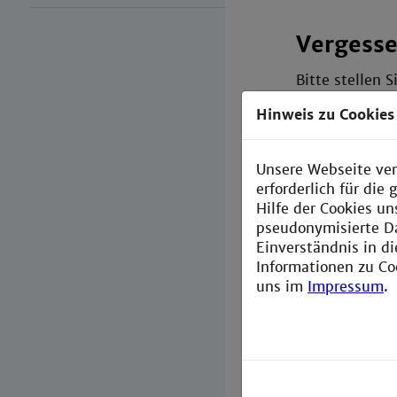
Vergesse
Bitte stellen 
Benutzernamen
Hinweis zu Cookies
clousi.hs
bei dem Sie Pr
Unsere Webseite ver
Für den Fall, 
erforderlich für di
können Sie im 
Hilfe der Cookies un
pseudonymisierte D
Wenn Sie kein
Einverständnis in d
Adresse hinte
Informationen zu Co
Studierende, E
uns im
Impressum
.
bitte mit fol
Studierende
Schicken Sie u
Mitarbeitende