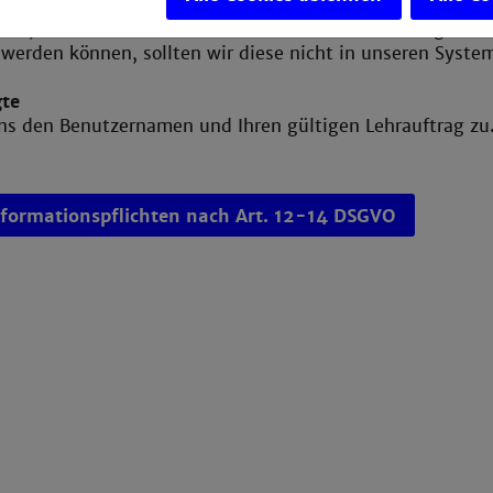
ns den Benutzernamen und ein Bild der Vorderseite und d
nde, Professoren und Doktoranden muss ein Vertrag mit d
werden können, sollten wir diese nicht in unseren Syste
te
uns den Benutzernamen und Ihren gültigen Lehrauftrag zu
nformationspflichten nach Art. 12-14 DSGVO