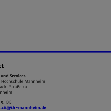
kt
und Services
e Hochschule Mannheim
ack-Straße 10
nnheim
 5. OG
t.cit@th-mannheim.de