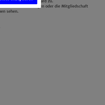
er Rückseite Ihrer HSCard zu.
er Hochschule vorliegen oder die Mitgliedschaft
men sehen.
.