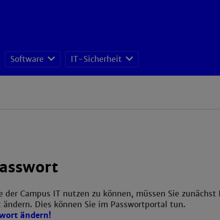
Software
IT-Sicherheit
ISMS - Datenschutz und Informationssicherheitsteam
passwort
e der Campus IT nutzen zu können, müssen Sie zunächst 
t ändern. Dies können Sie im Passwortportal tun.
swort ändern!