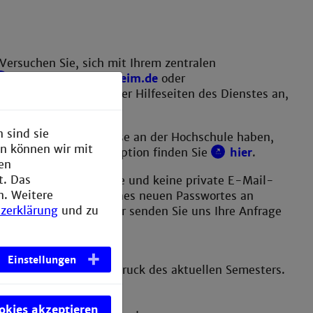
. Versuchen Sie, sich mit Ihrem zentralen
moodle.hs-mannheim.de
oder
h die Anleitungen oder Hilfeseiten des Dienstes an,
 ein Support-Ticket.
 sind sie
 auf Ihre E-Mail-Adresse an der Hochschule haben,
en können wir mit
urückzusetzen. Diese Option finden Sie
hier
.
den
t. Das
keine Sicherheitsfrage und keine private E-Mail-
n. Weitere
enden. Zur Ausgabe eines neuen Passwortes an
zerklärung
und zu
mation notwendig, daher senden Sie uns Ihre Anfrage
Einstellungen
er HSCard mit dem Aufdruck des aktuellen Semesters.
ookies akzeptieren