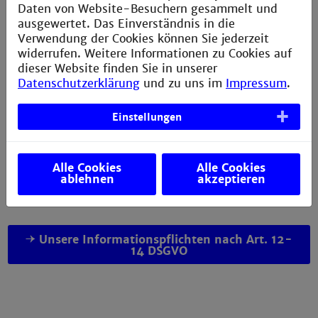
Ihren Daten. Mit diesem Formular können Sie in der
Daten von Website-Besuchern gesammelt und
Campus IT Zugang zu den CIT-Diensten (Poolräume,
ausgewertet. Das Einverständnis in die
Moodle, WLAN Zugang). Gasthörer erhalten für den
Verwendung der Cookies können Sie jederzeit
Zugriff auf Moodle eine E-Mailadresse.
widerrufen. Weitere Informationen zu Cookies auf
dieser Website finden Sie in unserer
Mitglieder von Kooperationen
beantragen Ihren
Datenschutzerklärung
und zu uns im
Impressum
.
Zugang direkt bei uns unter Vorlage des
Arbeitsvertrags und ggf. Kooperationsvertrags. Bitte
Einstellungen
stimmen Sie sich mit uns zunächst per Ticketing ab.
Benutzeranträge erhalten Sie bei der
Benutzerbetreuung der Campus IT in Gebäude H,
Alle Cookies
Alle Cookies
ablehnen
akzeptieren
Raum 512.
Unsere Informationspflichten nach Art. 12-
14 DSGVO